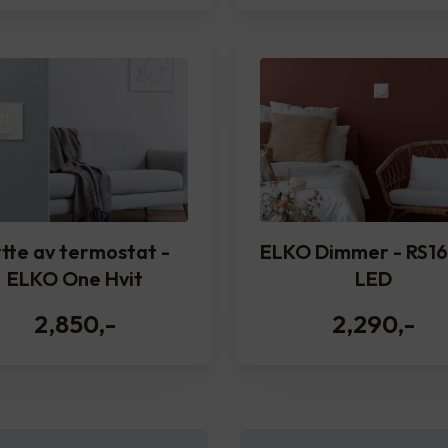
tte av termostat -
ELKO Dimmer - RS16
ELKO One Hvit
LED
2,850
,-
2,290
,-