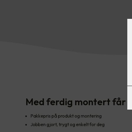
Med ferdig montert får d
Pakkepris på produkt og montering
Jobben gjort, trygt og enkelt for deg