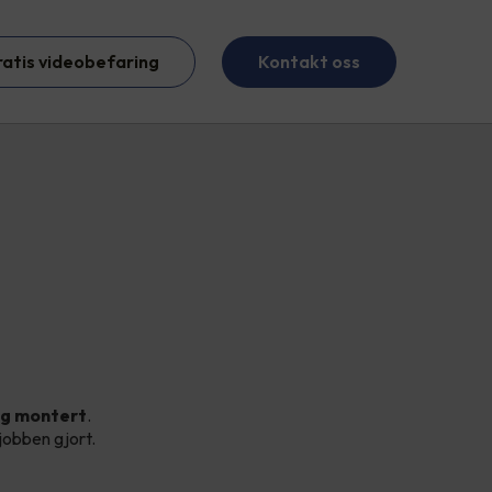
ratis videobefaring
Kontakt oss
ig montert
.
 jobben gjort.