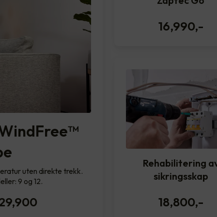
Zaptec Go
16,990
,-
WindFree™️
pe
Rehabilitering a
ratur uten direkte trekk.
sikringsskap
ller: 9 og 12.
29,900
18,800
,-