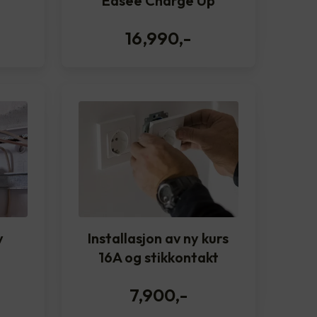
Easee Charge Up
16,990
,-
v
Installasjon av ny kurs
16A og stikkontakt
7,900
,-