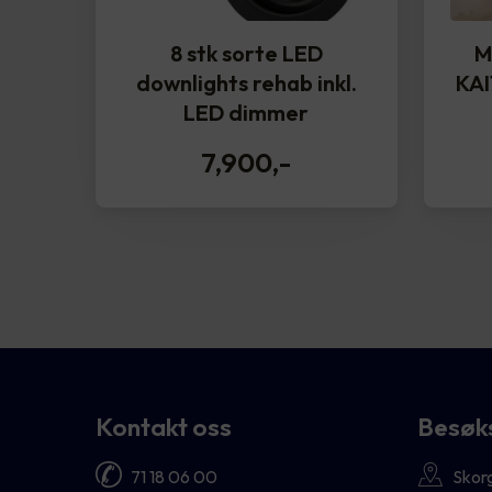
8 stk sorte LED
M
downlights rehab inkl.
KAI
LED dimmer
7,900
,-
Kontakt oss
Besøk
71 18 06 00
Skor