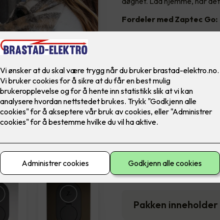
døgnet. Lad hjemme, når det
Fordeler med Zaptec Go:
Lader opptil 10 x raskere 
Kan lade når strømmen er bi
Liten i størrelse
5 års garanti
Kommer i 6 lekre farger
16,990
,-
Antall
-
Pakken inneholder