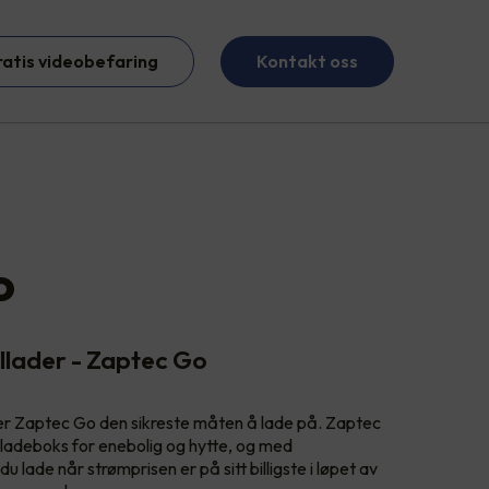
ratis videobefaring
Kontakt oss
o
illader - Zaptec Go
, er Zaptec Go den sikreste måten å lade på. Zaptec
 ladeboks for enebolig og hytte, og med
lade når strømprisen er på sitt billigste i løpet av