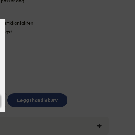
 passer deg.
enn stikkontakten
lligst
+
Legg i handlekurv