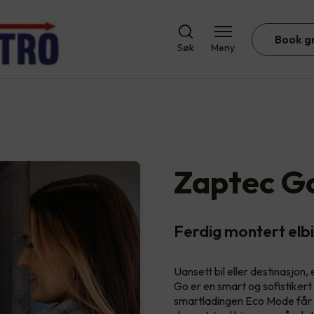
Book g
Søk
Meny
Zaptec G
Ferdig montert elb
Uansett bil eller destinasjon
Go er en smart og sofistikert
smartladingen Eco Mode får du 