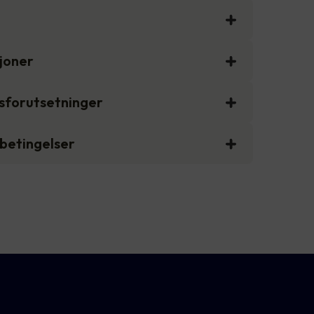
sjoner
gsforutsetninger
sbetingelser