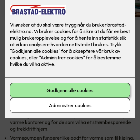
Samsung Nordic Geo
WindFree™️ Varmepumpe
Wind-Free ™ opprettholder en behagelig
temperatur uten direkte trekk. Inkludert
montering. Finnes i 2 modeller: 9 og 12.
Nye Samsung Nordic Wind-Free ™ er utviklet for vårt
nordiske klima, og er tilpasset alle våre fire årstider.
Samsung Nordic Wind-Free ™ passer både til kalde hytter,
varme kontorer og for de som vil ha et strømbesparende
og trekkfritt hjem.
Varmepumpen fungerer like godt for varme som til kjøling.