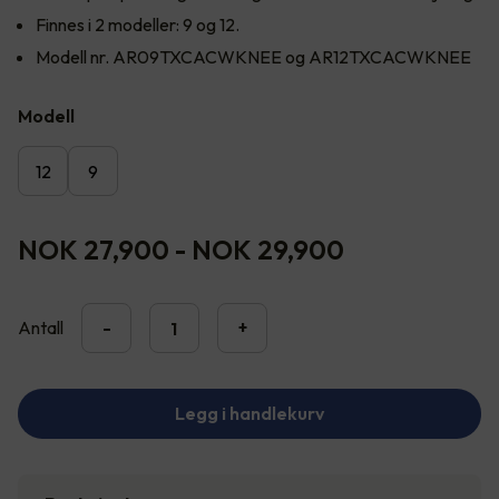
Finnes i 2 modeller: 9 og 12.
Modell nr. AR09TXCACWKNEE og AR12TXCACWKNEE
Modell
12
9
NOK 27,900
-
NOK 29,900
Antall
-
+
Legg i handlekurv