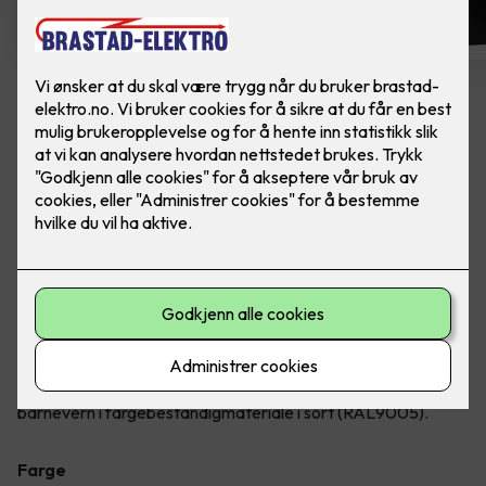
Dobbel stikkontakt m/ USB-C
lader
Ferdig montert - ELKO One Dobbelstikk 2x USB
C PD lader. Farge: Sort.
En ferdig montert, dobbel jordet stikkontakt, med 2x USB C
av fargebestandig materiale. Sammen med stikkontaktene
vil du kunne lade elektroniske apparater opp til 25W i begge
C-uttakene. Stikkontakten er innfelt med hel dekkplate og
barnevern i fargebestandigmateriale i sort (RAL9005).
Farge