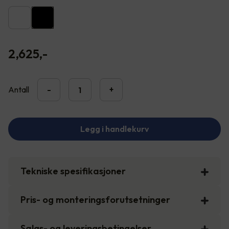
2,625
,-
Antall
-
+
Legg i handlekurv
Tekniske spesifikasjoner
Pris- og monteringsforutsetninger
Salgs- og leveringsbetingelser