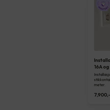
Install
16A og
Installasj
stikkontak
meter.
7,900
,