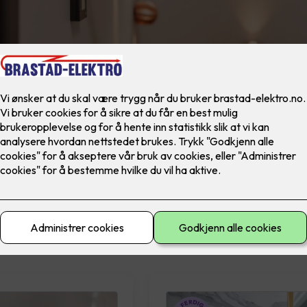
materiell
El-sikkerhet
Ferdig montert
Lad