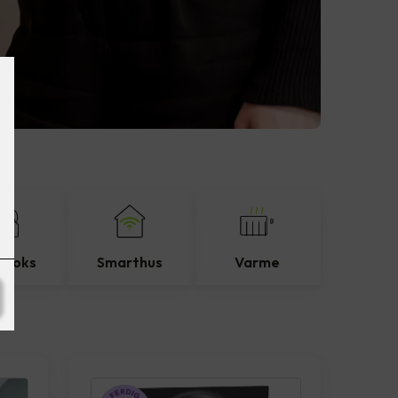
eboks
Smarthus
Varme