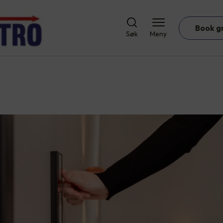
Book g
Søk
Meny