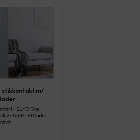
 stikkontakt m/
lader
ontert - ELKO One
ikk 2x USB C PD lader.
nhvit