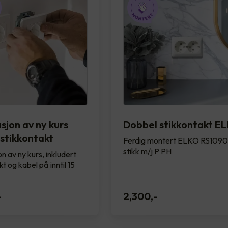
asjon av ny kurs
Dobbel stikkontakt E
 stikkontakt
Ferdig montert ELKO RS1090
stikk m/j P PH
on av ny kurs, inkludert
t og kabel på inntil 15
-
2,300
,-