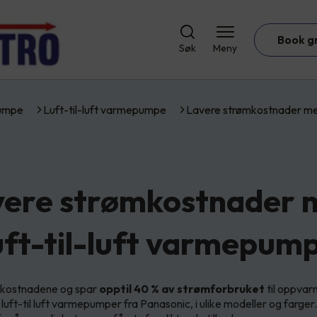
Book g
Søk
Meny
umpe
Luft-til-luft varmepumpe
Lavere strømkostnader m
vere strømkostnader 
uft-til-luft varmepum
mkostnadene og spar
opptil 40 % av strømforbruket
til oppvarm
 luft-til luft varmepumper fra Panasonic, i ulike modeller og farger