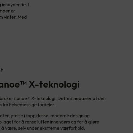
 innbydende. I
umper er
om vinter. Med
et
anoe™ X-teknologi
 bruker nanoe™ X-teknologi. Dette innebærer at den
kstra helsemessige fordeler.
ter, ytelse i toppklasse, moderne design og
p laget for å rense luften innendørs og for å gjøre
d å være, selv under ekstreme værforhold.