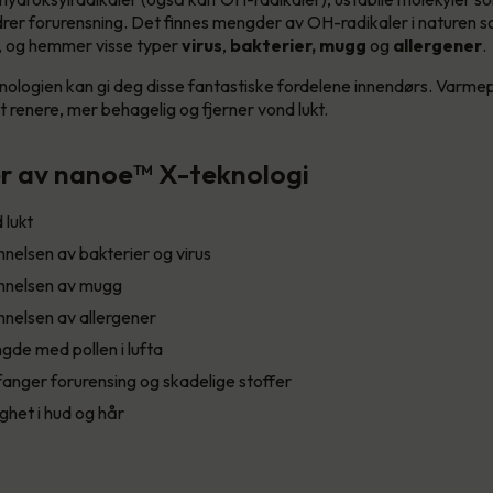
rer forurensning. Det finnes mengder av OH-radikaler i naturen
, og hemmer visse typer
virus
,
bakterier, mugg
og
allergener
.
ologien kan gi deg disse fantastiske fordelene innendørs. Varm
t renere, mer behagelig og fjerner vond lukt.
er av nanoe™ X-teknologi
 lukt
elsen av bakterier og virus
nelsen av mugg
elsen av allergener
de med pollen i lufta
anger forurensing og skadelige stoffer
ighet i hud og hår