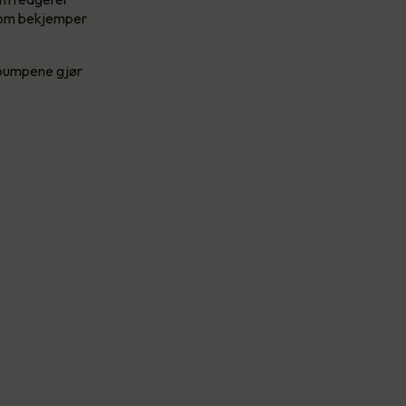
 som bekjemper
epumpene gjør