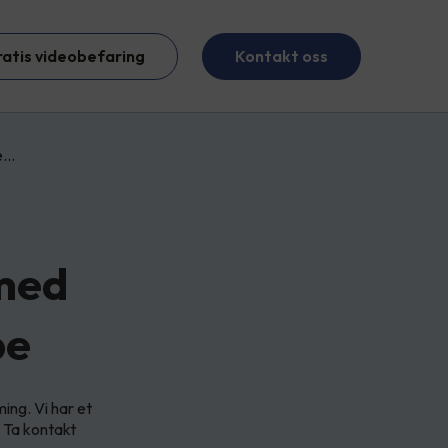
ratis videobefaring
Kontakt oss
e…
med
pe
ing. Vi har et
. Ta kontakt