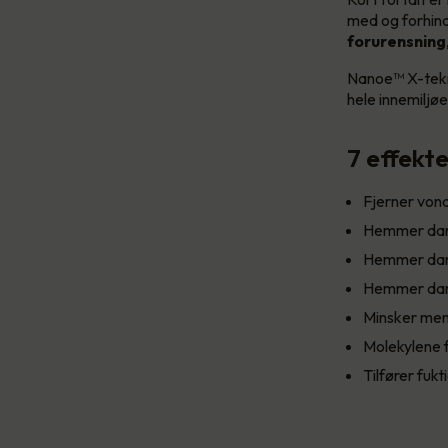
med og forhind
forurensning
Nanoe™ X-tekn
hele innemiljøe
7 effekt
Fjerner vond
Hemmer dann
Hemmer dan
Hemmer dann
Minsker meng
Molekylene f
Tilfører fukt