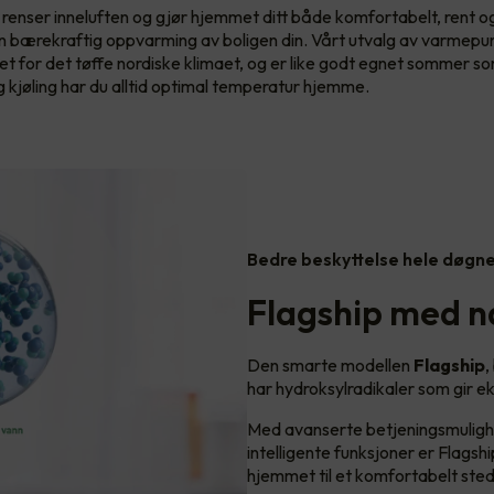
nser inneluften og gjør hjemmet ditt både komfortabelt, rent og
 en bærekraftig oppvarming av boligen din. Vårt utvalg av varmep
set for det tøffe nordiske klimaet, og er like godt egnet sommer s
kjøling har du alltid optimal temperatur hjemme.
Bedre beskyttelse hele døgn
Flagship med n
Den smarte modellen
Flagship
,
har hydroksylradikaler som gir e
Med avanserte betjeningsmulighe
intelligente funksjoner er Flagshi
hjemmet til et komfortabelt ste