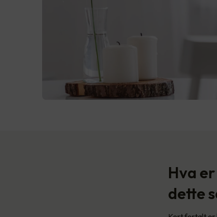
Hva er
dette s
Kort fortalt e