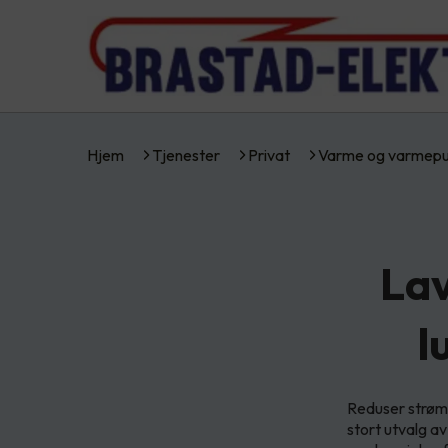
Hjem
Tjenester
Privat
Varme og varmep
La
l
Reduser strø
stort utvalg av