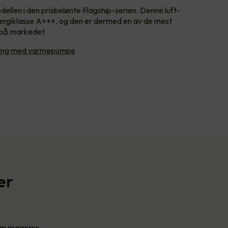
ellen i den prisbelønte Flagship-serien. Denne luft-
nergiklasse A+++, og den er dermed en av de mest
på markedet.
ming med varmepumpe
er
som reagerer