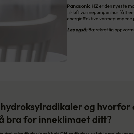
Panasonic HZ
er den nyeste mod
til-luft varmepumpen har fått e
energieffektive varmepumpene 
Les også:
Bærekraftig oppvar
 hydroksylradikaler og hvorfor 
å bra for inneklimaet ditt?
r hydroksylradikaler (også kalt OH-radikaler), ustabile molekyler 