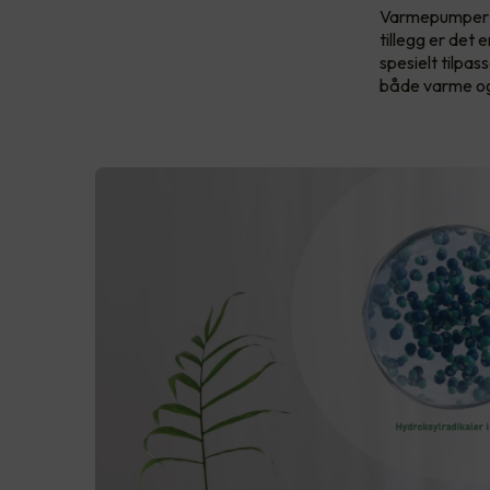
Varmepumper re
tillegg er det
spesielt tilpas
både varme og 