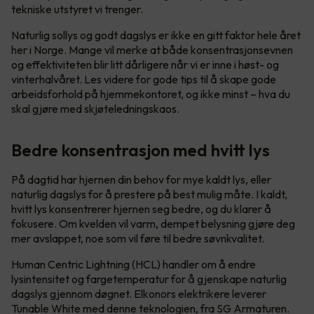
tekniske utstyret vi trenger.
Naturlig sollys og godt dagslys er ikke en gitt faktor hele året
her i Norge. Mange vil merke at både konsentrasjonsevnen
og effektiviteten blir litt dårligere når vi er inne i høst- og
vinterhalvåret. Les videre for gode tips til å skape gode
arbeidsforhold på hjemmekontoret, og ikke minst – hva du
skal gjøre med skjøteledningskaos.
Bedre konsentrasjon med hvitt lys
På dagtid har hjernen din behov for mye kaldt lys, eller
naturlig dagslys for å prestere på best mulig måte. I kaldt,
hvitt lys konsentrerer hjernen seg bedre, og du klarer å
fokusere. Om kvelden vil varm, dempet belysning gjøre deg
mer avslappet, noe som vil føre til bedre søvnkvalitet.
Human Centric Lightning (HCL) handler om å endre
lysintensitet og fargetemperatur for å gjenskape naturlig
dagslys gjennom døgnet. Elkonors elektrikere leverer
Tunable White med denne teknologien, fra SG Armaturen.