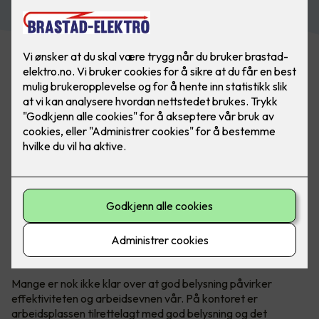
Mange er nok ikke klar over at god belysning påvirker
effektiviteten og arbeidsevnen vår. På kontoret er
arbeidsplassen tilrettelagt med god belysning og det