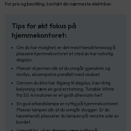
For pris og bestilling, kontakt din nærmeste elektriker.
Tips for økt fokus på
hjemmekontoret:
Om du har mulighet, er det mest hensiktsmessig å
plassere hjemmekontoret et sted du har naturlig
dagslys.
Plasser skjermen slik at du unngår gjenskinn og
motlys, eksempelvis parallelt med vinduet.
Dersom du ikke har tilgang til dagslys, kan riktig
belysning være en god erstatning. Tunable White
fra SG Armaturen er et godt alternativ her!
En god arbeidslampe er nyttig på hjemmekontoret.
Plasser lampen slik at du unngår skygger. Er du
høyrehendt, plasserer du lampen på venstre side av
bordet.
Uansett lys, vil en dimmer være nyttig på