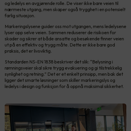
og ledelys en avgjørende rolle. De viser ikke bare veien til
nærmeste utgang, men skaper også trygghet i en potensielt
farlig situasjon.
Markeringslysene guider oss mot utgangen, mens ledelysene
lyser opp selve veien. Sammen reduserer de risikoen for
skader og sikrer at både ansatte og besøkende finner veien
ut på en effektiv og trygg måte. Dette er ikke bare god
praksis, det er livsviktig.
Standarden NS-EN 1838 beskriver det slik: “Belysning i
rømningsveier skal sikre trygg evakuering og gi tilstrekkelig
synlighet og retning.” Det er et enkelt prinsipp, men bak det
ligger det smarte løsninger som skiller markeringslys og
ledelys i design og funksjon for å oppnå maksimal sikkerhet.