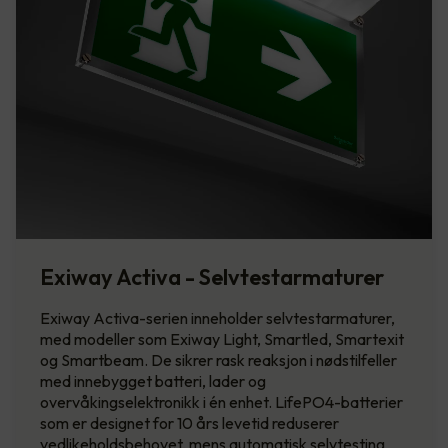
Exiway Activa - Selvtestarmaturer
Exiway Activa-serien inneholder selvtestarmaturer,
med modeller som Exiway Light, Smartled, Smartexit
og Smartbeam. De sikrer rask reaksjon i nødstilfeller
med innebygget batteri, lader og
overvåkingselektronikk i én enhet. LifePO4-batterier
som er designet for 10 års levetid reduserer
vedlikeholdsbehovet, mens automatisk selvtesting