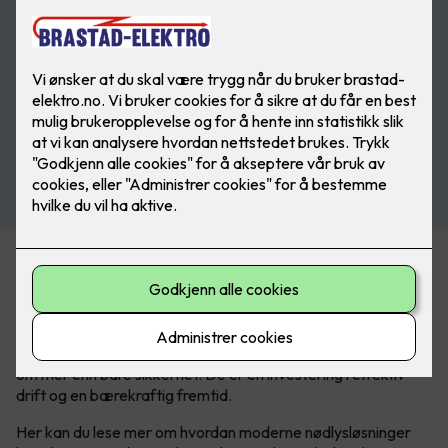
Fra trygg evakuering til grønn fremtid
I en verden der sikkerhet aldri kan tas for gitt, er nødlys en
kritisk komponent som sikrer trygghet og ro, både i
hverdagen og i krisesituasjoner. Men nødlyssystemer handler
om mer enn bare sikkerhet. De er en investering i effektiv
drift og en bærekraftig fremtid.
Her kan du lese mer om hvordan moderne nødlysløsninger