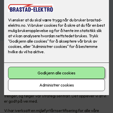
Bærekraft er blitt en del av den nye hverdagen, og det er
mye nytt for mange. Alle vet hvor viktig det er, men det er
ikke så lett å komme i gang – det er et avansert felt, som
øker i kompleksitet. Nettopp derfor er det viktig å jobbe
fokusert og målrettet for å oppnå bærekraftsmålene. Det
har Elkonor tatt på største alvor.
– For mange er dette en helt ny hverdag. For å lykkes er det
viktig å sikre at alle våre medlemmer får informasjonen de
trenger, og følger vår strategi sentralt. Det opplever vi at vi
er godt på vei med.
Vi har iverksatt en mijløfyrtårnsertifisering for alle våre