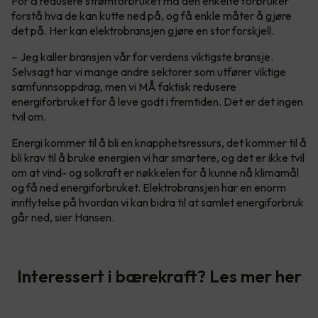
For å redusere strømforbruket må den enkelte forbruker
forstå hva de kan kutte ned på, og få enkle måter å gjøre
det på. Her kan elektrobransjen gjøre en stor forskjell.
– Jeg kaller bransjen vår for verdens viktigste bransje.
Selvsagt har vi mange andre sektorer som utfører viktige
samfunnsoppdrag, men vi MÅ faktisk redusere
energiforbruket for å leve godt i fremtiden. Det er det ingen
tvil om.
Energi kommer til å bli en knapphetsressurs, det kommer til å
bli krav til å bruke energien vi har smartere, og det er ikke tvil
om at vind- og solkraft er nøkkelen for å kunne nå klimamål
og få ned energiforbruket. Elektrobransjen har en enorm
innflytelse på hvordan vi kan bidra til at samlet energiforbruk
går ned, sier Hansen.
Interessert i bærekraft? Les mer her