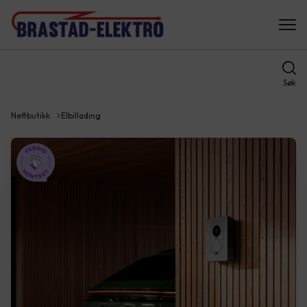
Søk
Nettbutikk
Elbillading