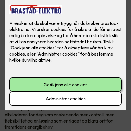
Zaptec Go 2
En videreutvikling av ladeboksen Zaptec Go -
som tar alt det gode fra originalen, og løfter
det ett hakk opp.
Ladeenheten kommer med en omfattende oppgradering av
maskinvaren, som blant annet muliggjør integrasjon av
solenergi og lading på både 1- og 3-faser. Dette er
elbilladeren for deg som ønsker enda mer kontroll, mer
fleksibilitet og en løsning som er rigget og klargjort for
fremtidens energibehov.