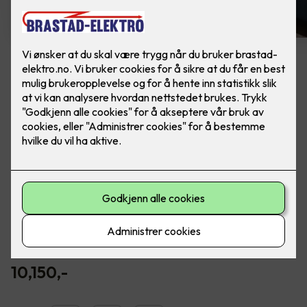
LED downlights ny installasjon
6 stk, inkl. dimmer
Ferdig montert - Junistar ECO hvit 5W
m/dimmer, fra SG Armaturen.
Flott downlight med 42 graders spredningsvinkel og 30
graders vipp i to retninger til innendørs bruk. Dimmbar.
Inkludert montering.
10,150
,-