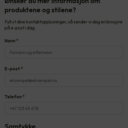
Ønsker du mer informasjon om
produktene og stilene?
Fyll ut dine kontaktopplysninger, så sender vi deg en brosjyre
på e-post i dag.
Navn
*
E-post
*
Telefon
*
Samtykke