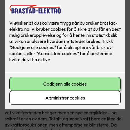
Ved å produsere mye strøm eller all strømmen i et
næringsbygg, kan bedriften din bli helt eller delvis
uavhengig av strømprodusenter!
Vær i forkant, det lønner seg
I Norge er vann vår hovedkilde til fornybar energi. Samtidig
vet vi at fremtiden bringer med seg nye energikilder – og
solkraft er en av dem. Totalt utgjør solkraft bare en liten del
av kraftproduksjonen, men etterspørselen blir større. Da