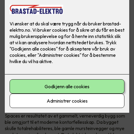
Verneverdig bygg omgjort til
kontorfellesskap
Spaces er resultatet av et gammelt, verneverdig bygg som
ble omgjort til et moderne kontorfellesskap. Da bygget
skulle totalrehabiliteres, ble gamle mursteinvegger og mye